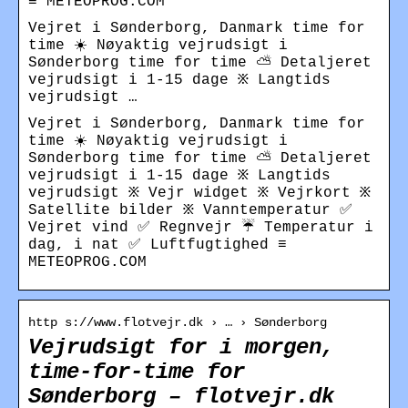
≡ METEOPROG.COM
Vejret i Sønderborg, Danmark time for
time ☀️ Nøyaktig vejrudsigt i
Sønderborg time for time ⛅ Detaljeret
vejrudsigt i 1-15 dage ፠ Langtids
vejrudsigt …
Vejret i Sønderborg, Danmark time for
time ☀️ Nøyaktig vejrudsigt i
Sønderborg time for time ⛅ Detaljeret
vejrudsigt i 1-15 dage ፠ Langtids
vejrudsigt ፠ Vejr widget ፠ Vejrkort ፠
Satellite bilder ፠ Vanntemperatur ✅
Vejret vind ✅ Regnvejr ☔ Temperatur i
dag, i nat ✅ Luftfugtighed ≡
METEOPROG.COM
http s://www.flotvejr.dk › … › Sønderborg
Vejrudsigt for i morgen,
time-for-time for
Sønderborg – flotvejr.dk