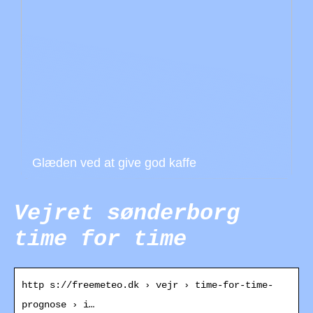
Glæden ved at give god kaffe
Vejret sønderborg
time for time
http s://freemeteo.dk › vejr › time-for-time-
prognose › i…