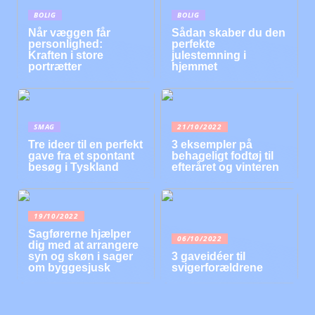
BOLIG
BOLIG
Når væggen får
Sådan skaber du den
personlighed:
perfekte
Kraften i store
julestemning i
portrætter
hjemmet
SMAG
21/10/2022
Tre ideer til en perfekt
3 eksempler på
gave fra et spontant
behageligt fodtøj til
besøg i Tyskland
efteråret og vinteren
19/10/2022
Sagførerne hjælper
06/10/2022
dig med at arrangere
syn og skøn i sager
3 gaveidéer til
om byggesjusk
svigerforældrene