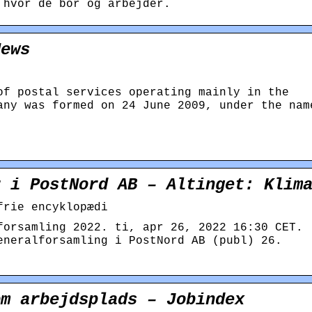
 hvor de bor og arbejder.
News
of postal services operating mainly in the
any was formed on 24 June 2009, under the nam
r i PostNord AB – Altinget: Klim
frie encyklopædi
forsamling 2022. ti, apr 26, 2022 16:30 CET.
eneralforsamling i PostNord AB (publ) 26.
om arbejdsplads – Jobindex