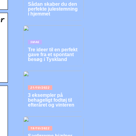
Sådan skaber du den
perfekte julestemning
i hjemmet
or
SMAG
Tre ideer til en perfekt
gave fra et spontant
besøg i Tyskland
21/10/2022
3 eksempler på
behageligt fodtøj til
efteråret og vinteren
19/10/2022
Sagførerne hjælper