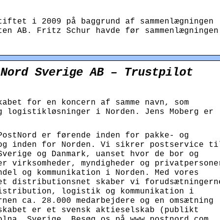
tiftet i 2009 på baggrund af sammenlægningen
ten AB. Fritz Schur havde før sammenlægningen
tNord Sverige AB – Trustpilot
kabet for en koncern af samme navn, som
g logistikløsninger i Norden. Jens Moberg er
PostNord er førende inden for pakke- og
og inden for Norden. Vi sikrer postservice ti
 Sverige og Danmark, uanset hvor de bor og
er virksomheder, myndigheder og privatpersone
ndel og kommunikation i Norden. Med vores
et distributionsnet skaber vi forudsætningern
istribution, logistik og kommunikation i
rnen ca. 28.000 medarbejdere og en omsætning
skabet er et svensk aktieselskab (publikt
olna, Sverige. Besøg os på www.postnord.com​