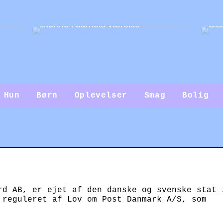
Guide: Sådan gør du væggene
skønne i barnets værelse
Glæ
Hun
Børn
Oplevelser
Smag
Bolig
rd AB, er ejet af den danske og svenske stat 
 reguleret af Lov om Post Danmark A/S, som