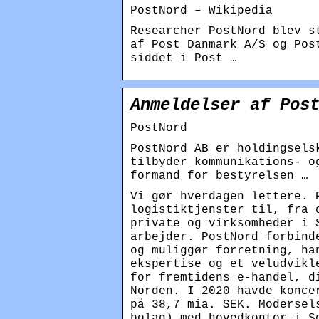
PostNord – Wikipedia
Researcher PostNord blev s
af Post Danmark A/S og Pos
siddet i Post …
Anmeldelser af Pos
PostNord
PostNord AB er holdingsels
tilbyder kommunikations- o
formand for bestyrelsen …
Vi gør hverdagen lettere. 
logistiktjenster til, fra 
private og virksomhed​er i
arbejder. PostNord forbind
og muliggør forretning, ha
ekspertise og et veludvikl
for fremtidens e-handel, d
Norden. I 2020 havde konce
på 38,7 mia. SEK. Modersel
bolag) med hovedkontor i S