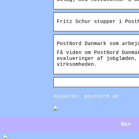
Fritz Schur stopper i Post
PostNord Danmark som arbej
Få viden om PostNord Danma
evalueringer af jobglæden,
virksomheden.
Keywords: postnord ab
Han