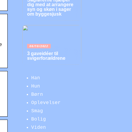
dig med at arrangere
syn og skøn i sager
om byggesjusk
e
06/10/2022
3 gaveidéer til
svigerforældrene
a
Han
Hun
Børn
Oplevelser
Smag
Bolig
Viden