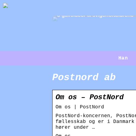
3 gaveidéer til svigerforældrene
Han
Postnord ab
Om os – PostNord
Om os | PostNord
PostNord-koncernen, PostNo
fællesskab og er i Danmark
hører under …