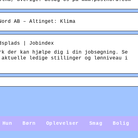
Nord AB – Altinget: Klima
dsplads | Jobindex
rk der kan hjælpe dig i din jobsøgning. Se
 aktuelle ledige stillinger og lønniveau i
Hun
Børn
Oplevelser
Smag
Bolig