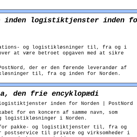
e inden logistiktjenster inden f
ations- og logistikløsninger til, fra og i
over at være betroet opgaven med at sikre
PostNord, der er den førende leverandør af
kløsninger til, fra og inden for Norden.
ia, den frie encyklopædi
logistiktjenster inden for Norden | PostNord
kabet for en koncern af samme navn, som
g logistikløsninger i Norden.
for pakke- og logistiktjenster til, fra og
r postservice til private og virksomheder i