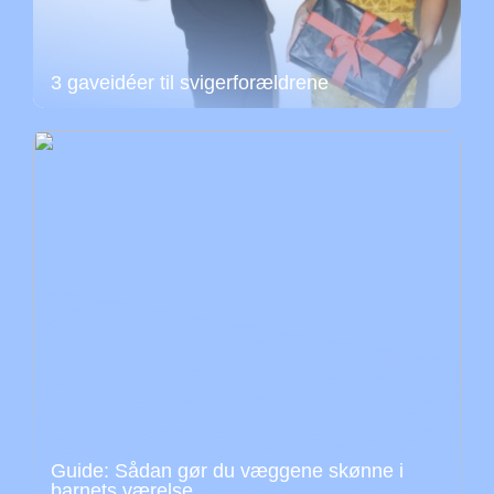
3 gaveidéer til svigerforældrene
Guide: Sådan gør du væggene skønne i
barnets værelse