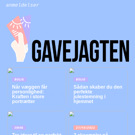
anmeldelser
BOLIG
BOLIG
Når væggen får
Sådan skaber du den
personlighed:
perfekte
Kraften i store
julestemning i
portrætter
hjemmet
SMAG
21/10/2022