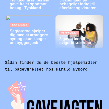
Tre ideer til en perfekt
3 eksempler på
gave fra et spontant
behageligt fodtøj til
besøg i Tyskland
efteråret og vinteren
19/10/2022
Sagførerne hjælper
06/10/2022
dig med at arrangere
syn og skøn i sager
3 gaveidéer til
om byggesjusk
svigerforældrene
Sådan finder du de bedste hjælpemidler
til badeværelset hos Harald Nyborg