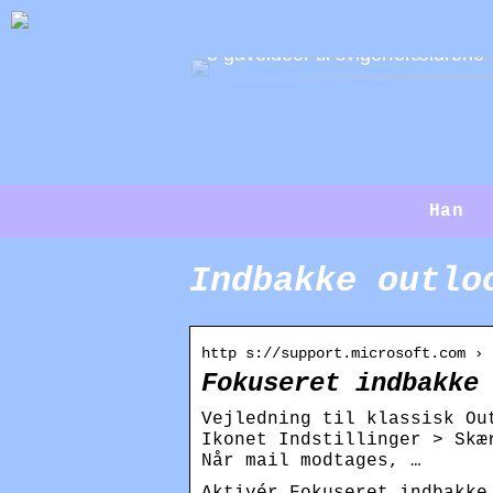
3 gaveidéer til svigerforældrene
Han
Indbakke outlo
http s://support.microsoft.com › 
Fokuseret indbakke
Vejledning til klassisk Ou
Ikonet Indstillinger > Skæ
Når mail modtages, …
Aktivér Fokuseret indbakke