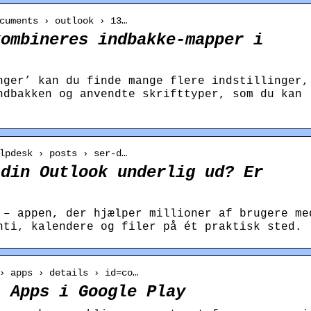
cuments › outlook › 13…
kombineres indbakke-mapper i
nger’ kan du finde mange flere indstillinger,
ndbakken og anvendte skrifttyper, som du kan
lpdesk › posts › ser-d…
 din Outlook underlig ud? Er
 – appen, der hjælper millioner af brugere me
nti, kalendere og filer på ét praktisk sted.
› apps › details › id=co…
– Apps i Google Play