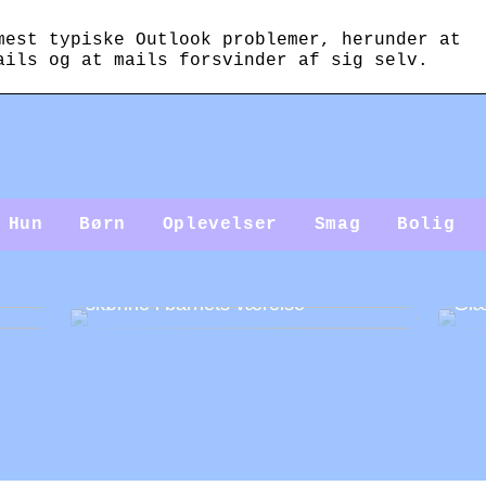
mest typiske Outlook problemer, herunder at
ails og at mails forsvinder af sig selv.
Hun
Børn
Oplevelser
Smag
Bolig
Guide: Sådan gør du væggene
skønne i barnets værelse
Glæ