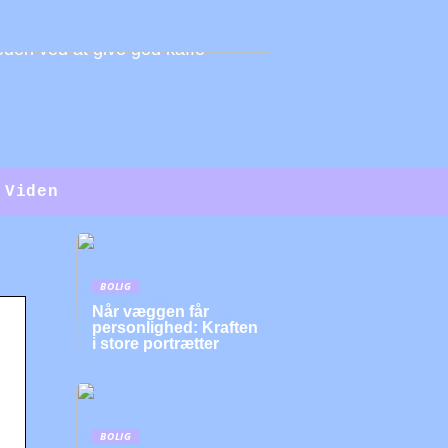
den ved at give god kaffe
Viden
BOLIG
Når væggen får
personlighed: Kraften
i store portrætter
BOLIG