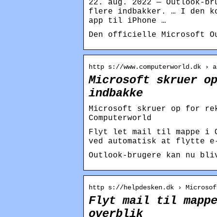
22. aug. 2022 — Outlook-br
flere indbakker. … I den k
app til iPhone …
Den officielle Microsoft O
http s://www.computerworld.dk › a
Microsoft skruer o
indbakke
Microsoft skruer op for re
Computerworld
Flyt let mail til mappe i 
ved automatisk at flytte e
Outlook-brugere kan nu bli
http s://helpdesken.dk › Microsof
Flyt mail til mapp
overblik