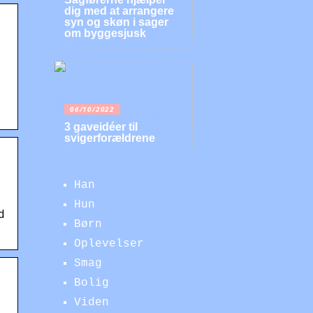
dig med at arrangere
syn og skøn i sager
om byggesjusk
06/10/2022
3 gaveidéer til
svigerforældrene
Han
Hun
d
Børn
Oplevelser
Smag
Bolig
Viden