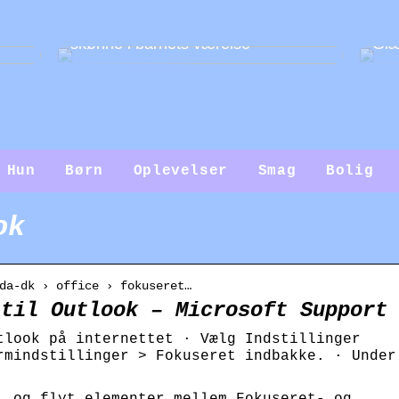
Guide: Sådan gør du væggene
skønne i barnets værelse
Glæ
Hun
Børn
Oplevelser
Smag
Bolig
ok
da-dk › office › fokuseret…
 til Outlook – Microsoft Support
tlook på internettet · Vælg Indstillinger
rmindstillinger > Fokuseret indbakke. · Under
, og flyt elementer mellem Fokuseret- og