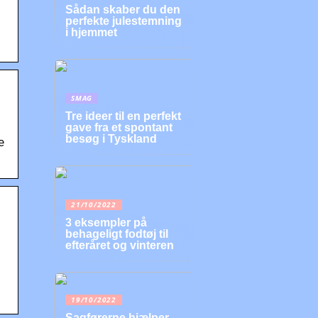
Sådan skaber du den
perfekte julestemning
i hjemmet
SMAG
Tre ideer til en perfekt
gave fra et spontant
besøg i Tyskland
e
21/10/2022
3 eksempler på
behageligt fodtøj til
efteråret og vinteren
19/10/2022
Sagførerne hjælper