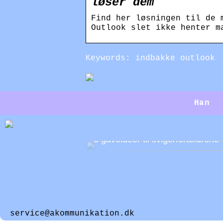
løser dem
Find her løsningen til de 
Outlook slet ikke henter m
Keywords: indbakke outlook
Han
3 gaveidéer til svigerforældrene
service@akommunikation.dk