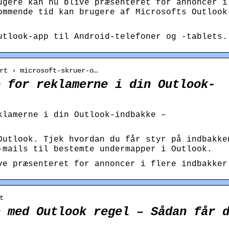
ugere kan nu blive præsenteret for annoncer i
ommende tid kan brugere af Microsofts Outlook
utlook-app til Android-telefoner og -tablets.
rt › microsoft-skruer-o…
p for reklamerne i din Outlook-
klamerne i din Outlook-indbakke –
Outlook. Tjek hvordan du får styr på indbakke
-mails til bestemte undermapper i Outlook.
ve præsenteret for annoncer i flere indbakker
t
e med Outlook regel – Sådan får 