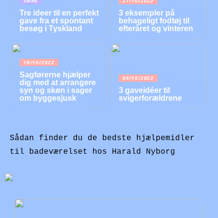
SMAG
21/10/2022
Tre ideer til en perfekt
3 eksempler på
gave fra et spontant
behageligt fodtøj til
besøg i Tyskland
efteråret og vinteren
19/10/2022
Sagførerne hjælper
06/10/2022
dig med at arrangere
syn og skøn i sager
3 gaveidéer til
om byggesjusk
svigerforældrene
Sådan finder du de bedste hjælpemidler
til badeværelset hos Harald Nyborg