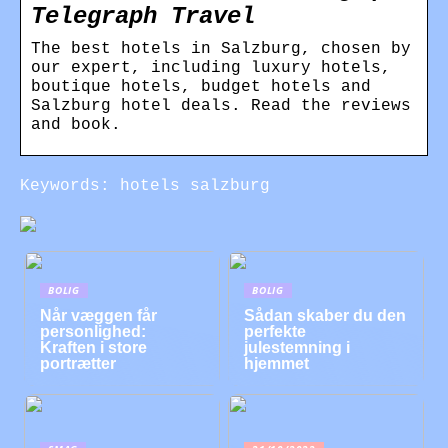
Telegraph Travel
The best hotels in Salzburg, chosen by
our expert, including luxury hotels,
boutique hotels, budget hotels and
Salzburg hotel deals. Read the reviews
and book.
Keywords: hotels salzburg
BOLIG
BOLIG
Når væggen får
Sådan skaber du den
personlighed:
perfekte
Kraften i store
julestemning i
portrætter
hjemmet