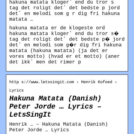
hakuna matata kloger` end du tror s
tag det roligt det` det bedste p jord
det` en melodi som g r dig fri hakuna
matata …
hakuna matata er de klogeste ord
hakuna matata kloger` end du tror s�
tag det roligt det` det bedste p� jord
det` en melodi som g�r dig fri hakuna
matata (hakuna matata) (ja det er
vores motto) (hvad er et motto) (aner
det ikk` men det rimer p
http s://www.letssingit.com › Henrik Kofoed ›
Lyrics
Hakuna Matata (Danish)
Peter Jorde … Lyrics –
LetsSingIt
Henrik … – Hakuna Matata (Danish)
Peter Jorde … Lyrics