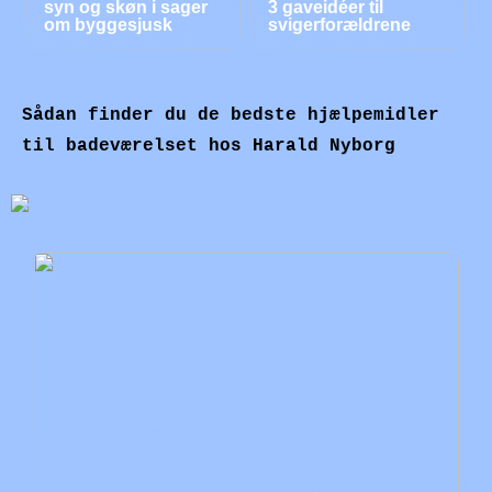
syn og skøn i sager
3 gaveidéer til
om byggesjusk
svigerforældrene
Sådan finder du de bedste hjælpemidler
til badeværelset hos Harald Nyborg