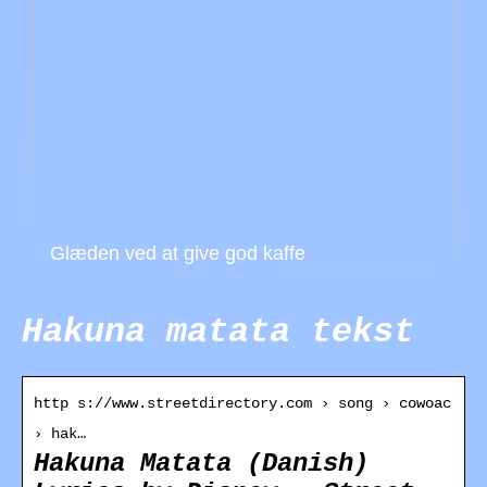
Glæden ved at give god kaffe
Hakuna matata tekst
http s://www.streetdirectory.com › song › cowoac
› hak…
Hakuna Matata (Danish)