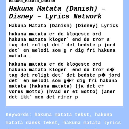
Hakuna_Matata_Danish
Hakuna Matata (Danish) –
Disney – Lyrics Network
Hakuna Matata (Danish) (Disney) Lyrics
hakuna matata er de klogeste ord
hakuna matata kloger` end du tror s
tag det roligt det` det bedste p jord
det` en melodi som g r dig fri hakuna
matata …
hakuna matata er de klogeste ord
hakuna matata kloger` end du tror s�
tag det roligt det` det bedste p� jord
det` en melodi som g�r dig fri hakuna
matata (hakuna matata) (ja det er
vores motto) (hvad er et motto) (aner
det ikk` men det rimer p
Keywords: hakuna matata tekst, hakuna
matata dansk tekst, hakuna matata lyrics