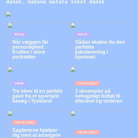
dansk, hakuna matata tekst dansk
BOLIG
BOLIG
Når væggen får
Sådan skaber du den
personlighed:
perfekte
Kraften i store
julestemning i
portrætter
hjemmet
SMAG
21/10/2022
Tre ideer til en perfekt
3 eksempler på
gave fra et spontant
behageligt fodtøj til
besøg i Tyskland
efteråret og vinteren
19/10/2022
Sagførerne hjælper
06/10/2022
dig med at arrangere