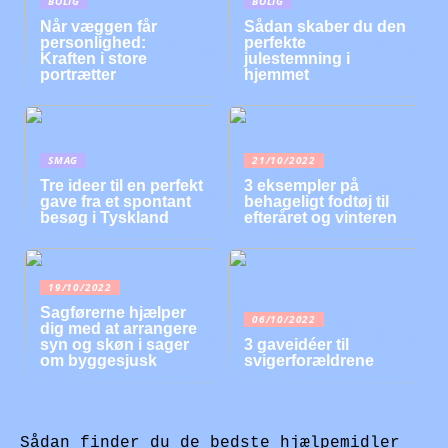
BOLIG
BOLIG
Når væggen får
Sådan skaber du den
personlighed:
perfekte
Kraften i store
julestemning i
portrætter
hjemmet
SMAG
21/10/2022
Tre ideer til en perfekt
3 eksempler på
gave fra et spontant
behageligt fodtøj til
besøg i Tyskland
efteråret og vinteren
19/10/2022
Sagførerne hjælper
06/10/2022
dig med at arrangere
syn og skøn i sager
3 gaveidéer til
om byggesjusk
svigerforældrene
Sådan finder du de bedste hjælpemidler