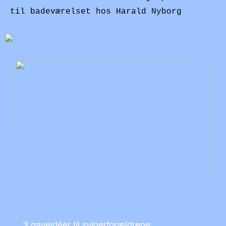
til badeværelset hos Harald Nyborg
3 gaveidéer til svigerforældrene