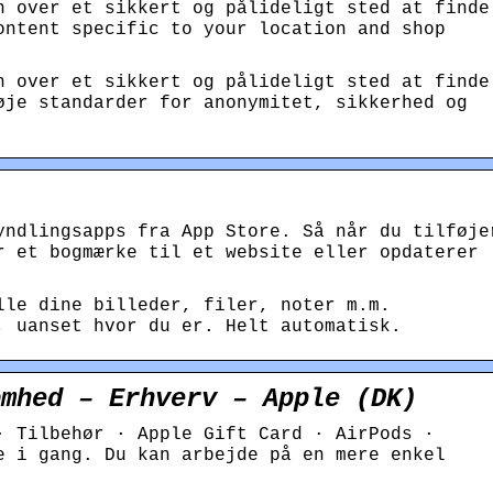
n over et sikkert og pålideligt sted at finde
ontent specific to your location and shop
n over et sikkert og pålideligt sted at finde
øje standarder for anony­mitet, sikkerhed og
)
yndlingsapps fra App Store. Så når du tilføje
r et bogmærke til et website eller opdaterer
lle dine billeder, filer, noter m.m.
, uanset hvor du er. Helt auto­matisk.
omhed – Erhverv – Apple (DK)
· Tilbehør · Apple Gift Card · AirPods ·
e i gang. Du kan arbejde på en mere enkel