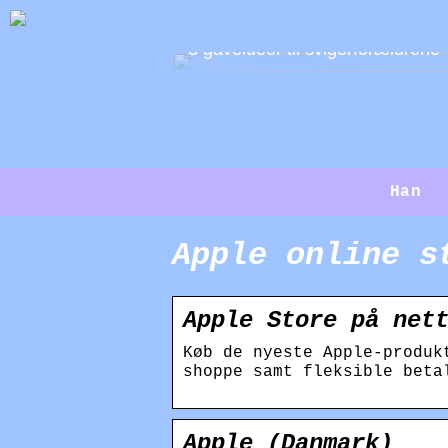
3 gaveidéer til svigerforældrene
Han
Apple online s
Apple Store på net
Køb de nyeste Apple-produk
shoppe samt fleksible beta
Apple (Danmark)