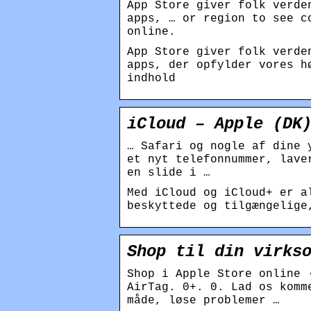
App Store giver folk verde
apps, … or region to see c
online.
App Store giver folk verde
apps, der opfylder vores h
indhold
iCloud – Apple (DK
… Safari og nogle af dine 
et nyt telefonnummer, lave
en slide i …
Med iCloud og iCloud+ er a
beskyttede og tilgængelige
Shop til din virks
Shop i Apple Store online 
AirTag. 0+. 0. Lad os komm
måde, løse problemer …