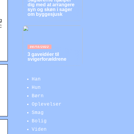
dig med at arrangere
syn og skøn i sager
om byggesjusk
g
c
06/10/2022
3 gaveidéer til
svigerforældrene
Han
Hun
Børn
Oplevelser
Smag
Bolig
Viden