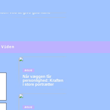
den ved at give god kaffe
Viden
BOLIG
Når væggen får
personlighed: Kraften
i store portrætter
BOLIG