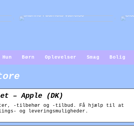
Guide: Sådan gør du væggene
skønne i barnets værelse
Glæ
Hun
Børn
Oplevelser
Smag
Bolig
tore
tet – Apple (DK)
ter, -tilbehør og -tilbud. Få hjælp til at
lings- og leveringsmuligheder.