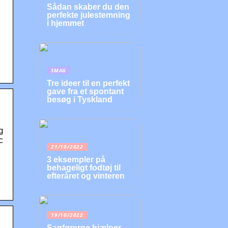
Sådan skaber du den
perfekte julestemning
i hjemmet
SMAG
Tre ideer til en perfekt
gave fra et spontant
besøg i Tyskland
g
c
21/10/2022
3 eksempler på
behageligt fodtøj til
efteråret og vinteren
19/10/2022
Sagførerne hjælper